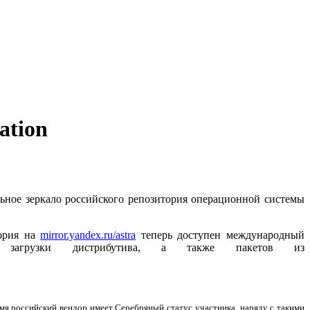
ation
ное зеркало российского репозитория операционной системы
тория на
mirror.yandex.ru/astra
теперь доступен международный
загрузки дистрибутива, а также пакетов из
емя российский вендор имеет Серебряный статус участника, наряду с такими