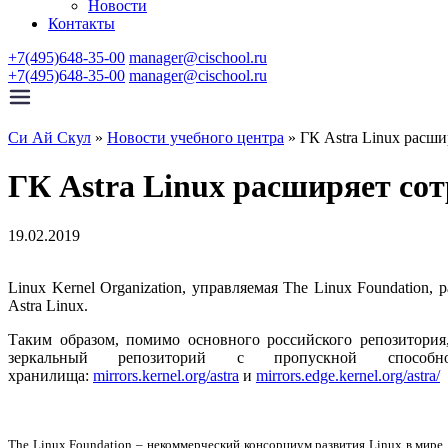
Новости
Контакты
+7(495)648-35-00
manager@cischool.ru
+7(495)648-35-00
manager@cischool.ru
Си Ай Скул
»
Новости учебного центра
»
ГК Astra Linux расши
ГК Astra Linux расширяет сот
19.02.2019
Linux Kernel Organization, управляемая The Linux Foundation
Astra Linux.
Таким образом, помимо основного российского репозитори
зеркальный репозиторий с пропускной спос
хранилища:
mirrors.kernel.org/astra
и
mirrors.edge.kernel.org/astra/
The Linux Foundation – некоммерческий консорциум развития Linux в мире,