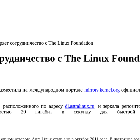
ряет сотрудничество с The Linux Foundation
рудничество с The Linux Found
, разместила на международном портале
mirrors.kernel.org
официаль
я, расположенного по адресу
dl.astralinux.ru
, и зеркала репози
обностью 20 гигабит в секунду для быстрой 
 членом которого Astra Linux стала еще в октябре 2011 года. В настоящее вр