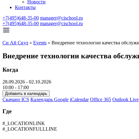
Новости
Контакты
+7(495)648-35-00
manager@cischool.ru
+7(495)648-35-00
manager@cischool.ru
Си Ай Скул
»
Events
»
Внедрение технологии качества обслужи
Внедрение технологии качества обслужи
Когда
28.09.2026 - 02.10.2026
10:00 - 17:00
Добавить в календарь
Скачано ICS
Календарь Google
iCalendar
Office 365
Outlook Live
Где
#_LOCATIONLINK
#_LOCATIONFULLLINE