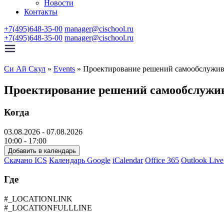
Новости
Контакты
+7(495)648-35-00
manager@cischool.ru
+7(495)648-35-00
manager@cischool.ru
Си Ай Скул
»
Events
»
Проектирование решений самообслужив
Проектирование решений самообслужив
Когда
03.08.2026 - 07.08.2026
10:00 - 17:00
Добавить в календарь
Скачано ICS
Календарь Google
iCalendar
Office 365
Outlook Live
Где
#_LOCATIONLINK
#_LOCATIONFULLLINE