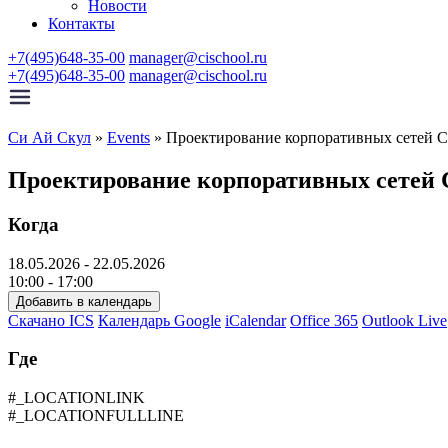
Новости
Контакты
+7(495)648-35-00
manager@cischool.ru
+7(495)648-35-00
manager@cischool.ru
Си Ай Скул
»
Events
»
Проектирование корпоративных сетей C
Проектирование корпоративных сетей 
Когда
18.05.2026 - 22.05.2026
10:00 - 17:00
Добавить в календарь
Скачано ICS
Календарь Google
iCalendar
Office 365
Outlook Live
Где
#_LOCATIONLINK
#_LOCATIONFULLLINE