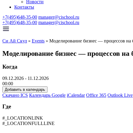
Новости
Контакты
+7(495)648-35-00
manager@cischool.ru
+7(495)648-35-00
manager@cischool.ru
Си Ай Скул
»
Events
»
Моделирование бизнес — процессов на 
Моделирование бизнес — процессов на 
Когда
09.12.2026 - 11.12.2026
00:00
Добавить в календарь
Скачано ICS
Календарь Google
iCalendar
Office 365
Outlook Live
Где
#_LOCATIONLINK
#_LOCATIONFULLLINE