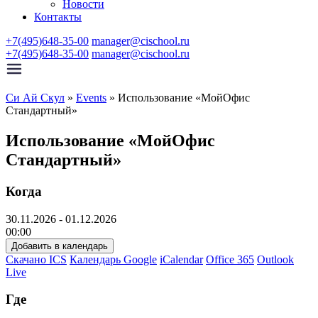
Новости
Контакты
+7(495)648-35-00
manager@cischool.ru
+7(495)648-35-00
manager@cischool.ru
Си Ай Скул
»
Events
»
Использование «МойОфис
Стандартный»
Использование «МойОфис
Стандартный»
Когда
30.11.2026 - 01.12.2026
00:00
Добавить в календарь
Скачано ICS
Календарь Google
iCalendar
Office 365
Outlook
Live
Где