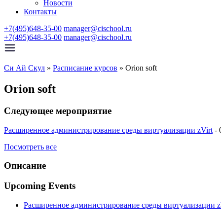
Новости
Контакты
+7(495)648-35-00
manager@cischool.ru
+7(495)648-35-00
manager@cischool.ru
Си Ай Скул
»
Расписание курсов
»
Orion soft
Orion soft
Следующее мероприятие
Расширенное администрирование среды виртуализации zVirt
- 
Посмотреть все
Описание
Upcoming Events
Расширенное администрирование среды виртуализации zV