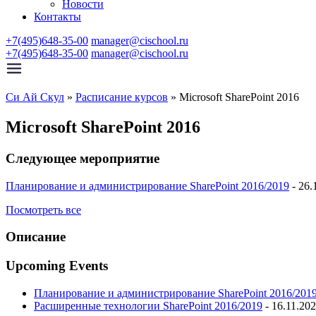
Новости
Контакты
+7(495)648-35-00
manager@cischool.ru
+7(495)648-35-00
manager@cischool.ru
Си Ай Скул
»
Расписание курсов
»
Microsoft SharePoint 2016
Microsoft SharePoint 2016
Следующее мероприятие
Планирование и администрирование SharePoint 2016/2019
- 26.
Посмотреть все
Описание
Upcoming Events
Планирование и администрирование SharePoint 2016/201
Расширенные технологии SharePoint 2016/2019
- 16.11.202