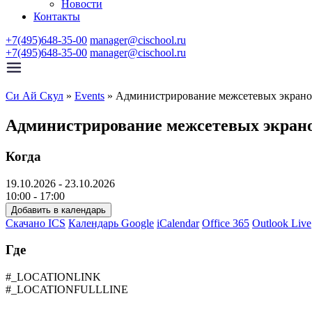
Новости
Контакты
+7(495)648-35-00
manager@cischool.ru
+7(495)648-35-00
manager@cischool.ru
Си Ай Скул
»
Events
»
Администрирование межсетевых экрано
Администрирование межсетевых экрано
Когда
19.10.2026 - 23.10.2026
10:00 - 17:00
Добавить в календарь
Скачано ICS
Календарь Google
iCalendar
Office 365
Outlook Live
Где
#_LOCATIONLINK
#_LOCATIONFULLLINE