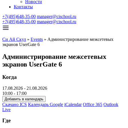
Новости
Контакты
+7(495)648-35-00
manager@cischool.ru
+7(495)648-35-00
manager@cischool.ru
Си Ай Скул
»
Events
»
Администрирование межсетевых
экранов UserGate 6
Администрирование межсетевых
экранов UserGate 6
Когда
17.08.2026 - 21.08.2026
10:00 - 17:00
Добавить в календарь
Скачано ICS
Календарь Google
iCalendar
Office 365
Outlook
Live
Где