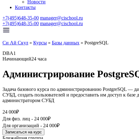
Новости
Контакты
+7(495)648-35-00
manager@cischool.ru
+7(495)648-35-00
manager@cischool.ru
Си Ай Скул
»
Курсы
»
Базы данных
»
PostgreSQL
DBA1
Начинающий
24 часа
Администрирование PostgreSQ
Задача базового курса по администрированию PostgreSQL — да
СУБД, создать пользователей и предоставить им доступ к баз
администратором СУБД
24 000₽
Для физ. лиц -
24 000₽
Для организаций -
24 000₽
Записаться на курс
Ближайшая группа