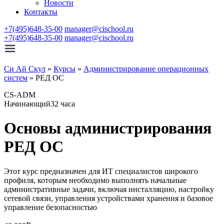
Новости
Контакты
+7(495)648-35-00
manager@cischool.ru
+7(495)648-35-00
manager@cischool.ru
Си Ай Скул
»
Курсы
»
Администрирование операционных
систем
»
РЕД ОС
CS-ADM
Начинающий
32 часа
Основы администрирования
РЕД ОС
Этот курс предназначен для ИТ специалистов широкого
профиля, которым необходимо выполнять начальные
административные задачи, включая инсталляцию, настройку
сетевой связи, управления устройствами хранения и базовое
управление безопасностью