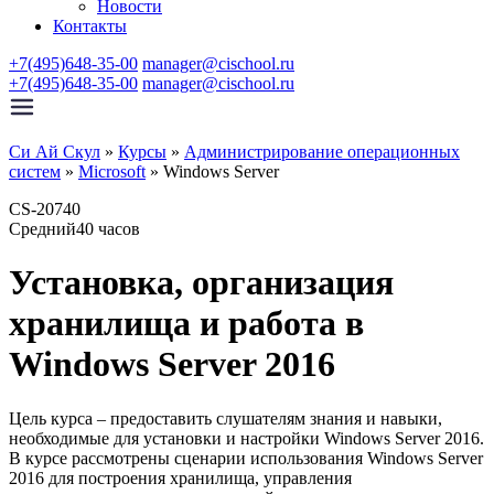
Новости
Контакты
+7(495)648-35-00
manager@cischool.ru
+7(495)648-35-00
manager@cischool.ru
Си Ай Скул
»
Курсы
»
Администрирование операционных
систем
»
Microsoft
»
Windows Server
CS-20740
Средний
40 часов
Установка, организация
хранилища и работа в
Windows Server 2016
Цель курса – предоставить слушателям знания и навыки,
необходимые для установки и настройки Windows Server 2016.
В курсе рассмотрены сценарии использования Windows Server
2016 для построения хранилища, управления