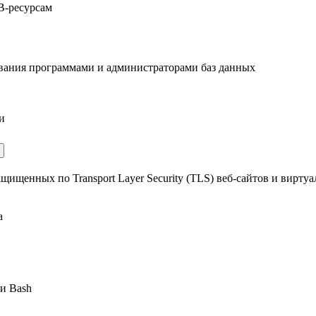
B-ресурсам
вания программами и администраторами баз данных
и
щенных по Transport Layer Security (TLS) веб-сайтов и виртуа
а
и Bash