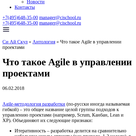
Новости
Контакты
+7(495)648-35-00
manager@cischool.ru
+7(495)648-35-00
manager@cischool.ru
Си Ай Скул
»
Антология
»
Что такое Agile в управлении
проектами
Что такое Agile в управлении
проектами
06.02.2018
Agile-методология разработки
(по-русски иногда называемая
гибкой) – это общее название целой группы подходов к
управлению проектами (например, Scrum, Канбан, Lean и
XP). Объединяют их следующие признаки:
Итеративность – разработка делится на сравнительно